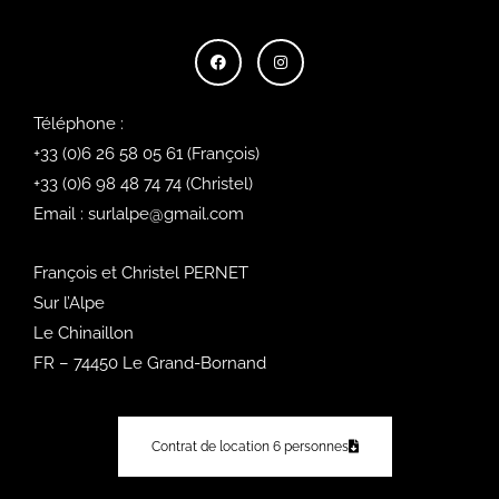
F
I
a
n
c
s
e
t
b
a
o
g
o
r
Téléphone :
k
a
m
+33 (0)6 26 58 05 61
(François)
+33 (0)6 98 48 74 74
(Christel)
Email :
surlalpe@gmail.com
François et Christel PERNET
Sur l’Alpe
Le Chinaillon
FR – 74450 Le Grand-Bornand
Contrat de location 6 personnes