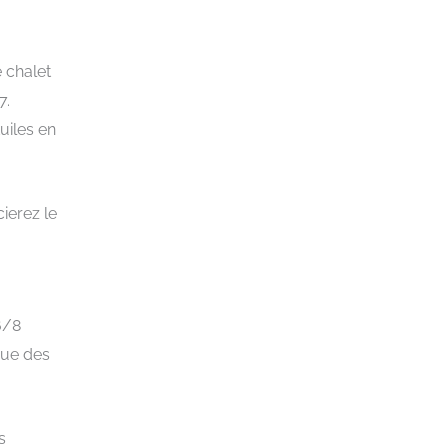
 chalet
7.
uiles en
ierez le
6/8
que des
s