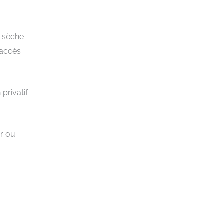
, sèche-
 accès
privatif
er ou