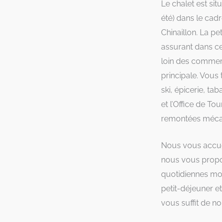
Le chalet est sit
été) dans le cad
Chinaillon. La pe
assurant dans ce
…
loin des commerc
principale. Vous
ski, épicerie, ta
et l’Office de To
remontées méca
Nous vous accuei
nous vous propo
quotidiennes mo
petit-déjeuner et
vous suffit de no