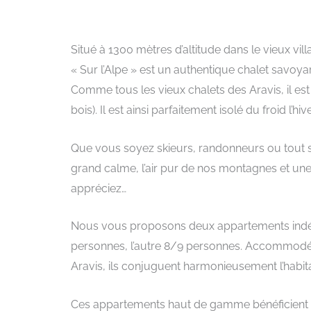
Situé à 1300 mètres d’altitude dans le vieux vi
« Sur l’Alpe » est un authentique chalet savoya
Comme tous les vieux chalets des Aravis, il est b
bois). Il est ainsi parfaitement isolé du froid l’hi
Que vous soyez skieurs, randonneurs ou tout
grand calme, l’air pur de nos montagnes et un
appréciez…
Nous vous proposons deux appartements indépe
personnes, l’autre 8/9 personnes. Accommodé
Aravis, ils conjuguent harmonieusement l’habitat
Ces appartements haut de gamme bénéficient d