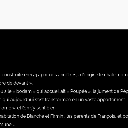
is construite en 1747 par nos ancêtres, à l’origine le chalet com
bre de devant »,
puis le « bodam » qui accueillait « Poupée », la jument de Pép
ns qui aujourd’hui s’est transformée en un vaste appartement
me » et l’on s’y sent bien.
’habitation de Blanche et Firmin , les parents de François, et pou
mmune ….