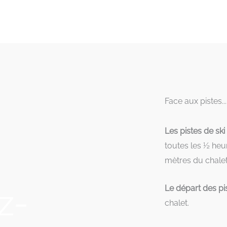
Face aux pistes...
Les pistes de ski
toutes les ½ heur
mètres du chalet
z-
Le départ des pi
chalet.