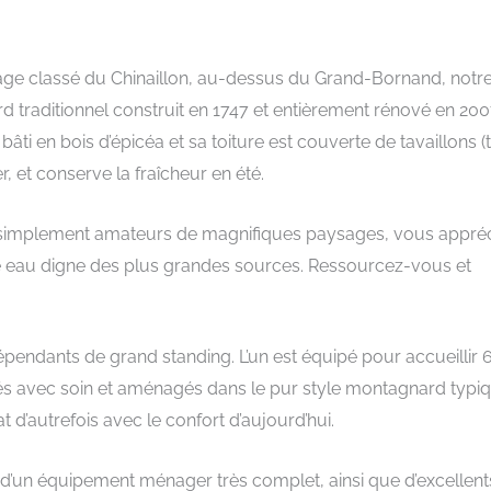
llage classé du Chinaillon, au-dessus du Grand-Bornand, notre
rd traditionnel construit en 1747 et entièrement rénové en 200
âti en bois d’épicéa et sa toiture est couverte de tavaillons (t
ver, et conserve la fraîcheur en été.
 simplement amateurs de magnifiques paysages, vous appréc
e eau digne des plus grandes sources. Ressourcez-vous et
ndants de grand standing. L’un est équipé pour accueillir 
s avec soin et aménagés dans le pur style montagnard typi
 d’autrefois avec le confort d’aujourd’hui.
’un équipement ménager très complet, ainsi que d’excellent